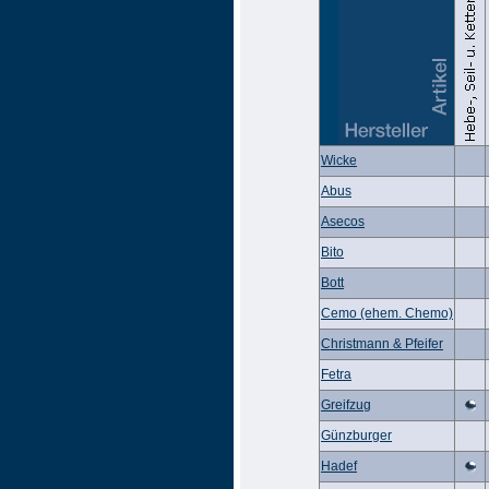
Wicke
Abus
Asecos
Bito
Bott
Cemo (ehem. Chemo)
Christmann & Pfeifer
Fetra
Greifzug
Günzburger
Hadef