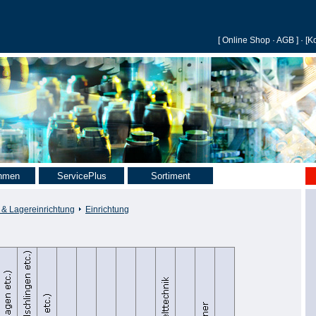
[
Online Shop
·
AGB
] · [
Ko
hmen
ServicePlus
Sortiment
- & Lagereinrichtung
Einrichtung