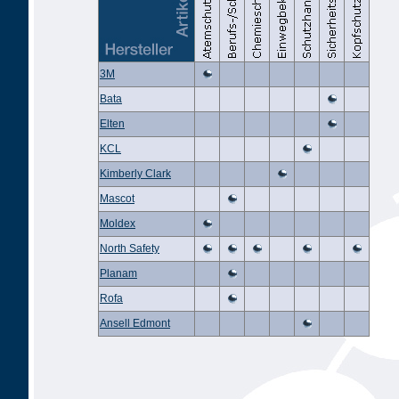
3M
Bata
Elten
KCL
Kimberly Clark
Mascot
Moldex
North Safety
Planam
Rofa
Ansell Edmont