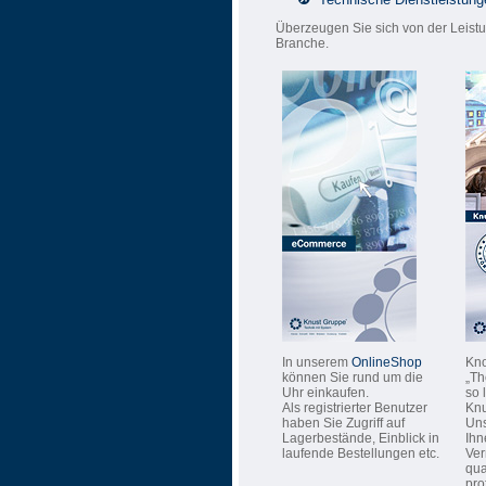
Überzeugen Sie sich von der Leist
Branche.
In unserem
OnlineShop
Kno
können Sie rund um die
„Th
Uhr einkaufen.
so 
Als registrierter Benutzer
Kn
haben Sie Zugriff auf
Uns
Lagerbestände, Einblick in
Ihn
laufende Bestellungen etc.
Ver
qua
pro