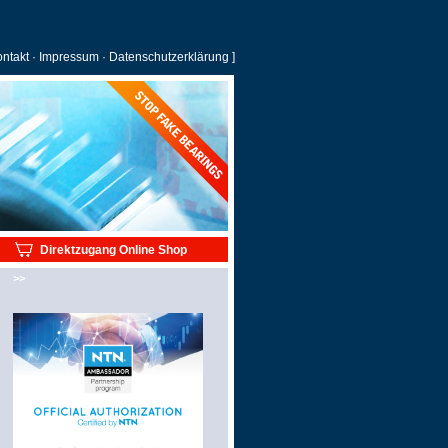
ntakt
·
Impressum
·
Datenschutzerklärung
]
Direktzugang Online Shop
>>