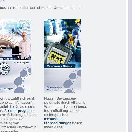
ungsfähigkeit eines der führenden Unternehmen der
whow zahlt sich aus!
Nutzen Sie Einspar-
eorie zum Anfassen“,
potentiale durch effiziente
lautet die Devise beim
Wartung und vorbeugende
ust
Seminarprogramm
.
Instandhaltung. Unsere
ere Schulungen bieten
umfangreichen
en die perfekte
technischen
mittlung von
Dienstleistungen
helfen
lifiziertem Knowhow in
Ihnen dabei.
fessioneller