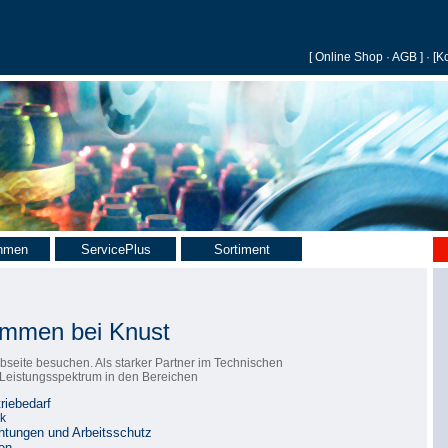
[
Online Shop
·
AGB
] · [
Ko
hmen
ServicePlus
Sortiment
kommen bei Knust
bseite besuchen. Als starker Partner im Technischen
s Leistungsspektrum in den Bereichen
riebedarf
ik
htungen und Arbeitsschutz
en