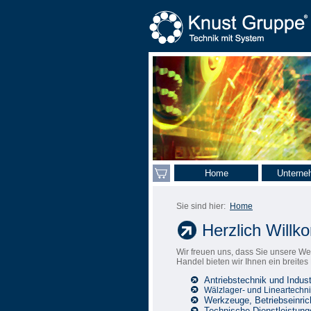
Home
Unterne
Sie sind hier:
Home
Herzlich Will
Wir freuen uns, dass Sie unsere We
Handel bieten wir Ihnen ein breite
Antriebstechnik und Indust
Wälzlager- und Lineartechn
Werkzeuge, Betriebseinric
Technische Dienstleistung