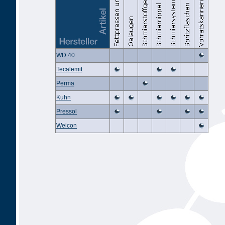
WD 40
Tecalemit
Perma
Kuhn
Pressol
Weicon